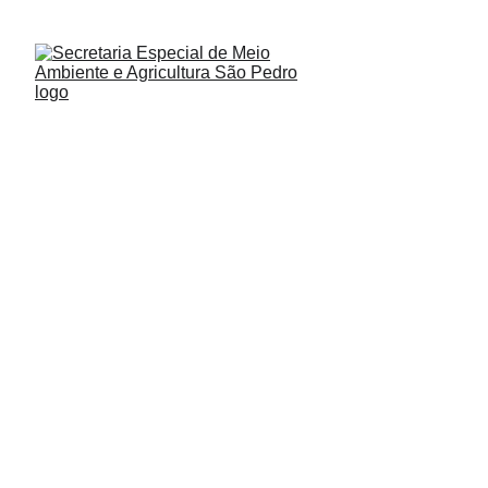
CONFIRA: 
CALENDÁRIO AMBIENTAL 202
A PROMOÇÃO DO PEQUENO 
EMPREENDEDOR!
ecossistema
digital
Vem
conhecer os serviços que eles podem