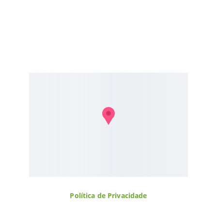
ENDEREÇO
Rua Malaquias Guerra, 900 - V Helena, São 
Pedro 
Política de Privacidade