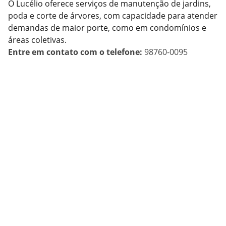
O Lucélio oferece serviços de manutenção de jardins,
poda e corte de árvores, com capacidade para atender
demandas de maior porte, como em condomínios e
áreas coletivas.
Entre em contato com o telefone:
98760-0095
Converse com a 
gente!
FORMAS DE CONTATO 
TELEFONE: (19)3481-9263 ou (19)99798-