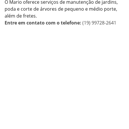
O Mario oferece serviços de manutenção de jardins,
poda e corte de árvores de pequeno e médio porte,
além de fretes.
Entre em contato com o telefone:
(19) 99728-2641
Converse com a 
gente!
FORMAS DE CONTATO 
TELEFONE: (19)3481-9263 ou (19)99798-
0983 (WhatsApp)